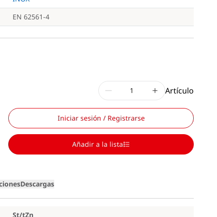
EN 62561-4
Artículo
Iniciar sesión / Registrarse
Añadir a la lista
iciones
Descargas
St/tZn