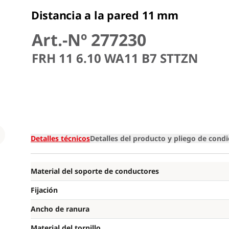
Distancia a la pared 11 mm
Art.-Nº 277230
FRH 11 6.10 WA11 B7 STTZN
Loading
Detalles técnicos
Detalles del producto y pliego de cond
Material del soporte de conductores
Fijación
Ancho de ranura
Material del tornillo