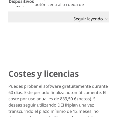
Dispositivos
botón central o rueda de
periféricos
desplazamiento
Microsoft Edge (recomendado),
Seguir leyendo
Navegador
Google Chrome
Derechos de
Derechos de administrador en el
usuario
momento de la instalación
Costes y licencias
Puedes probar el software gratuitamente durante
60 días. Este periodo finaliza automáticamente. El
coste por uso anual es de 839,50 € (netos). Si
deseas seguir utilizando DEHNplan una vez
transcurrido el plazo mínimo de 12 meses, no