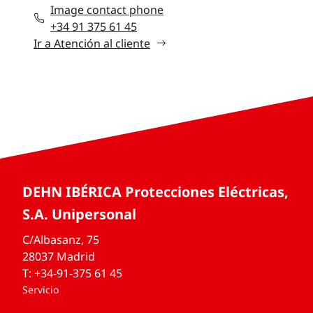
Image contact phone
+34 91 375 61 45
Ir a Atención al cliente
DEHN IBÉRICA Protecciones Eléctricas,
S.A. Unipersonal
C/Albasanz, 75
28037 Madrid
T: +34-91-375 61 45
Servicio