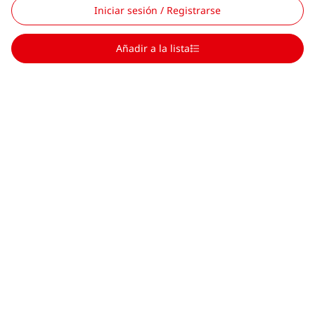
Iniciar sesión / Registrarse
Añadir a la lista
Scroll