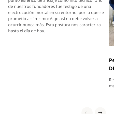
punto esférico de anclaje como hito técnico. Uno
de nuestros fundadores fue testigo de una
electrocución mortal en su entorno, por lo que se
prometió a sí mismo: Algo así no debe volver a
ocurrir nunca más. Esta postura nos caracteriza
hasta el día de hoy.
P
D
Re
ma